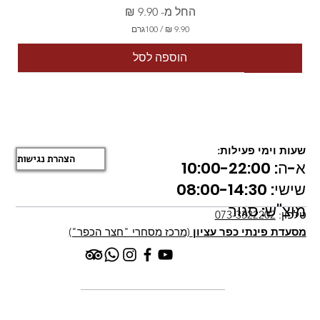
מחיר מבצע
החל מ-
/
100גרם
9
הוספה לסל
.
9
צמחוני
צמחוני
רב מכר
רב מכר
רב מכר
רב מכר
רב מכר
רב מכר
ללא גלוטן
ללא גלוטן
0
₪
ל
-
שעות וימי פעילות:
1
הצהרת נגישות
א-ה: 10:00-22:00
0
0
שישי: 08:00-14:30
ג
ר
מוצ"ש: סגור
ם
טלפון:
073-3322202
מסעדת פינתי כפר עציון
(מרכז מסחרי "חצר הכפר")