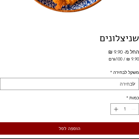
שניצלונים
מחיר
החל מ-
9.90 ₪
מבצע
/
100גרם
‏9.90 ‏₪
לכל
משקל לבחירה
*
100
Grams
כמות
*
הוספה לסל