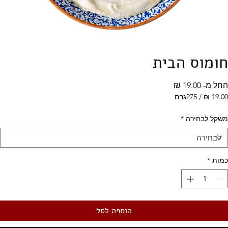
חומוס הבית
מחיר
החל מ-
19.00 ₪
מבצע
/
275גרם
‏19.00 ‏₪
לכל
משקל לבחירה
*
275
Grams
כמות
*
הוספה לסל