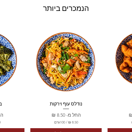
הנמכרים ביותר
תצוגה מהירה
ת
נודלס עוף וירקות
בר
מחיר מבצע
מח
החל מ-
הח
/
100גרם
8