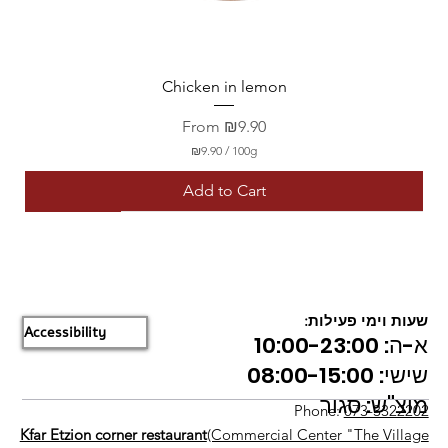
Chicken in lemon
Sale Price
From
₪9.90
₪9.90
/
100g
₪
9
Add to Cart
.
9
Bestseller
Gluten free
vegetarian
Bestseller
Bestseller
Gluten free
Bestseller
Bestseller
Bestseller
vegetarian
0
p
e
r
1
0
שעות וימי פעילות:
0
Accessibility
א-ה: 10:00-23:00
G
r
שישי: 08:00-15:00
a
m
מוצ"ש: סגור
s
Phone:
073-3322202
Kfar Etzion corner restaurant
(Commercial Center "The Village